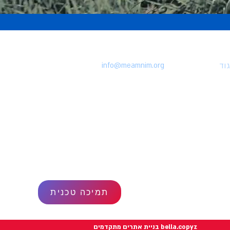
וד
info@meamnim.org
תנאי שימוש
מדיניות פרטיות
הצהרת נגישות
תמיכה טכנית
bella.copyz בניית אתרים מתקדמים