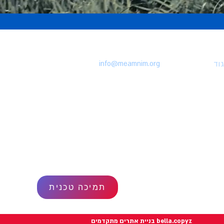
וד
info@meamnim.org
תנאי שימוש
מדיניות פרטיות
הצהרת נגישות
תמיכה טכנית
bella.copyz בניית אתרים מתקדמים