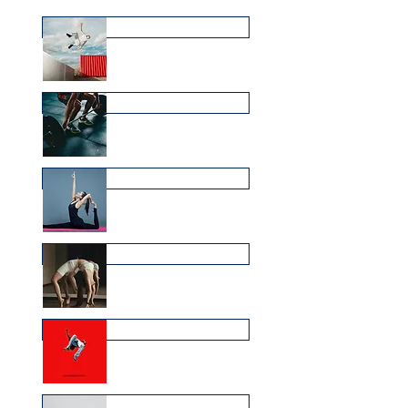
פארקור
כושר גופני
יוגה
פלדנקרייז
קפוארה
פילאטיס